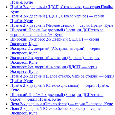
Прайм
,
Купе
Прайм 2-х дверный (ЛДСП, Стекло хаки)
— серия
Прайм
,
Купе
Прайм 2-х дверный (ЛДСП, Стекло черное)
— серия
Прайм
,
Купе
Прайм 2-х дверный (Черное стекло)
— серия
Прайм
,
Купе
Широкий Прайм 2-х дверный (3 секции ДСП/стекло
черное)
— серия
Прайм
,
Купе
Широкий Экспресс 2-х дверный (ЛДСП)
— серия
Экспресс
,
Купе
Экспресс 2-х дверный (Абстракция серая)
— серия
Экспресс
,
Купе
Экспресс 2-х дверный 4 секции (Зеркало)
— серия
Экспресс
,
Купе
Экспресс 2-х дверный 4 секции (ЛДСП)
— серия
Экспресс
,
Купе
Прайм 2-х дверный (Белое стекло, Черное стекло)
— серия
Прайм
,
Купе
Прайм 2-х дверный (Стекло фисташка)
— серия
Прайм
,
Купе
Широкий Прайм 2-х дверный (3 секции ДСП/стекло
белое)
— серия
Прайм
,
Купе
Лоял 2-х дверный (Стекло белое)
— серия
Экспресс
,
Купе
Лоял 2-х дверный (Стекло белое, Зеркало)
— серия
Экспресс
,
Купе